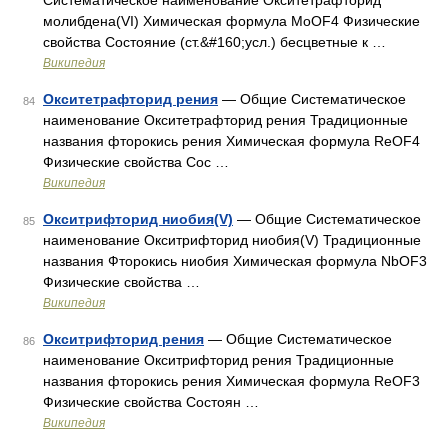
Систематическое наименование Окситетрафторид
молибдена(VI) Химическая формула MoOF4 Физические
свойства Состояние (ст.&#160;усл.) бесцветные к …
Википедия
Окситетрафторид рения
— Общие Систематическое
84
наименование Окситетрафторид рения Традиционные
названия фторокись рения Химическая формула ReOF4
Физические свойства Сос …
Википедия
Окситрифторид ниобия(V)
— Общие Систематическое
85
наименование Окситрифторид ниобия(V) Традиционные
названия Фторокись ниобия Химическая формула NbOF3
Физические свойства …
Википедия
Окситрифторид рения
— Общие Систематическое
86
наименование Окситрифторид рения Традиционные
названия фторокись рения Химическая формула ReOF3
Физические свойства Состоян …
Википедия