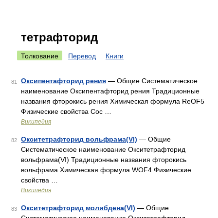
тетрафторид
Толкование
Перевод
Книги
Оксипентафторид рения
— Общие Систематическое
81
наименование Оксипентафторид рения Традиционные
названия фторокись рения Химическая формула ReOF5
Физические свойства Сос …
Википедия
Окситетрафторид вольфрама(VI)
— Общие
82
Систематическое наименование Окситетрафторид
вольфрама(VI) Традиционные названия фторокись
вольфрама Химическая формула WOF4 Физические
свойства …
Википедия
Окситетрафторид молибдена(VI)
— Общие
83