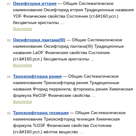
Оксифторид иттрия
— Общие Систематическое
87
наименование Оксифторид иттрия Традиционные названия
YOF Физические свойства Состояние (ст.&#160;усл.)
бесцветные кристаллы …
Википедия
Оксифторид лантана(III)
— Общие Систематическое
88
наименование Оксифторид лантана(III) Традиционные
названия LaOF Физические свойства Состояние
(ст.&#160;усл.) бесцветные кристаллы …
Википедия
Триоксифторид рения
— Общие Систематическое
89
наименование Триоксифторид рения Традиционные
названия Фторид перренила; фторокись рения Химическая
формула ReO3F Физические свойства …
Википедия
Триоксифторид технеция
— Общие Систематическое
90
наименование Триоксифторид технеция Химическая
формула TcO3F Физические свойства Состояние
(ст.&#160;усл.) жёлтое вещество …